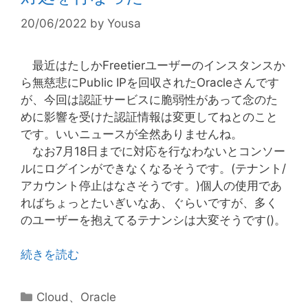
20/06/2022
by
Yousa
最近はたしかFreetierユーザーのインスタンスか
ら無慈悲にPublic IPを回収されたOracleさんです
が、今回は認証サービスに脆弱性があって念のた
めに影響を受けた認証情報は変更してねとのこと
です。いいニュースが全然ありませんね。
なお7月18日までに対応を行なわないとコンソー
ルにログインができなくなるそうです。(テナント/
アカウント停止はなさそうです。)個人の使用であ
ればちょっとたいぎいなあ、ぐらいですが、多く
のユーザーを抱えてるテナンシは大変そうです()。
続きを読む
カ
Cloud
、
Oracle