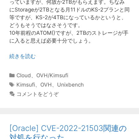
っていますが、何故か2TBがもらえます。ちなみ
にStorageが2TBとなる月11ドルのKS-2プランと同
等ですが、KS-2が4TBになっているかというと、
どうもそうではなさそうです。
10年前程のATOM()ですが、2TBのストレージが手
に入ると思えば必要十分でしょう。
続きを読む
カ
Cloud
、
OVH/Kimsufi
テ
タ
Kimsufi
、
OVH
、
Unixbench
ゴ
グ
コメントをどうぞ
リ
ー
[Oracle] CVE-2022-21503関連の
対処を行なった