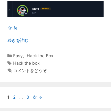
Knife
続きを読む
カ
Easy
、
Hack the Box
テ
タ
Hack the box
ゴ
グ
コメントをどうぞ
リ
ー
ペ
ペ
ペ
1
2
…
8
次
→
ー
ー
ー
ジ
ジ
ジ