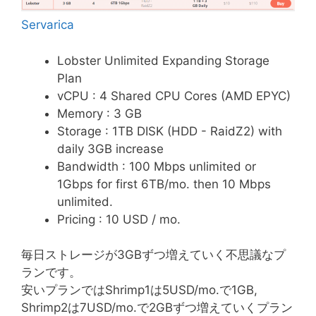
Servarica
Lobster Unlimited Expanding Storage
Plan
vCPU : 4 Shared CPU Cores (AMD EPYC)
Memory : 3 GB
Storage : 1TB DISK (HDD - RaidZ2) with
daily 3GB increase
Bandwidth : 100 Mbps unlimited or
1Gbps for first 6TB/mo. then 10 Mbps
unlimited.
Pricing : 10 USD / mo.
毎日ストレージが3GBずつ増えていく不思議なプ
ランです。
安いプランではShrimp1は5USD/mo.で1GB,
Shrimp2は7USD/mo.で2GBずつ増えていくプラン