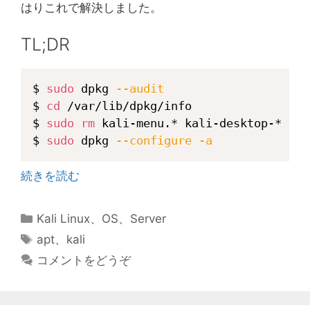
はりこれで解決しました。
TL;DR
Copy
$ 
sudo
 dpkg 
--audit
$ 
cd
 /var/lib/dpkg/info 

$ 
sudo
rm
 kali-menu.* kali-desktop-*

$ 
sudo
 dpkg 
--configure
-a
続きを読む
カ
Kali Linux
、
OS
、
Server
テ
タ
apt
、
kali
ゴ
グ
コメントをどうぞ
リ
ー