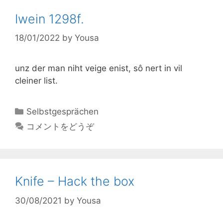
Iwein 1298f.
18/01/2022
by
Yousa
unz der man niht veige enist, sô nert in vil
cleiner list.
カ
Selbstgesprächen
テ
コメントをどうぞ
ゴ
リ
ー
Knife – Hack the box
30/08/2021
by
Yousa