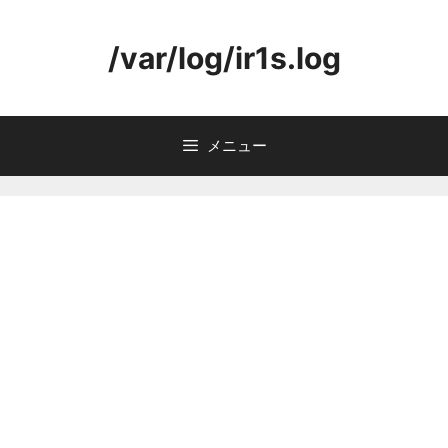
コ
ン
/var/log/ir1s.log
テ
ン
ツ
へ
メニュー
ス
キ
ッ
プ