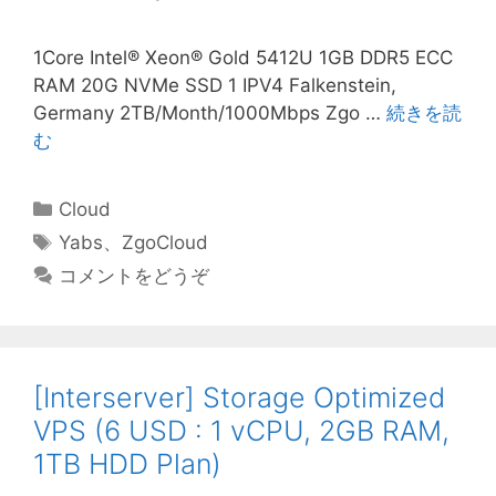
1Core Intel® Xeon® Gold 5412U 1GB DDR5 ECC
RAM 20G NVMe SSD 1 IPV4 Falkenstein,
Germany 2TB/Month/1000Mbps Zgo …
続きを読
む
カ
Cloud
テ
タ
Yabs
、
ZgoCloud
ゴ
グ
コメントをどうぞ
リ
ー
[Interserver] Storage Optimized
VPS (6 USD : 1 vCPU, 2GB RAM,
1TB HDD Plan)