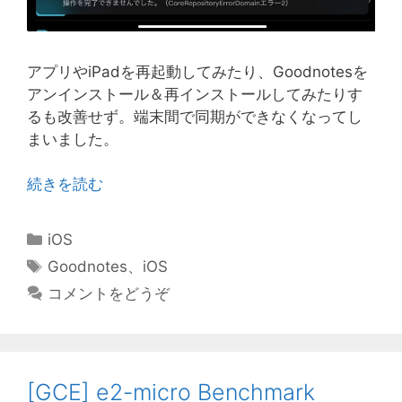
アプリやiPadを再起動してみたり、Goodnotesを
アンインストール＆再インストールしてみたりす
るも改善せず。端末間で同期ができなくなってし
まいました。
続きを読む
カ
iOS
テ
タ
Goodnotes
、
iOS
ゴ
グ
コメントをどうぞ
リ
ー
[GCE] e2-micro Benchmark