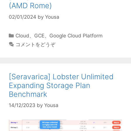
(AMD Rome)
02/01/2024
by
Yousa
カ
Cloud
、
GCE
、
Google Cloud Platform
テ
コメントをどうぞ
ゴ
リ
ー
[Seravarica] Lobster Unlimited
Expanding Storage Plan
Benchmark
14/12/2023
by
Yousa