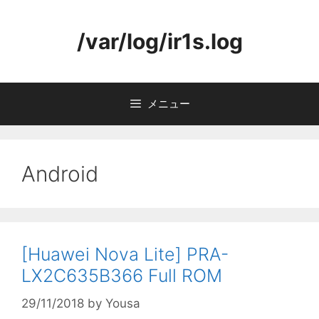
コ
ン
/var/log/ir1s.log
テ
ン
ツ
へ
メニュー
ス
キ
ッ
プ
Android
[Huawei Nova Lite] PRA-
LX2C635B366 Full ROM
29/11/2018
by
Yousa