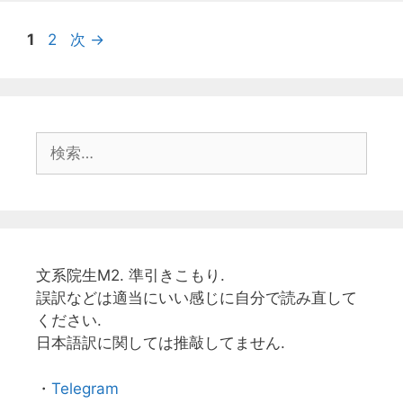
ー
ペ
ペ
1
2
次
→
ー
ー
ジ
ジ
検
索:
文系院生M2. 準引きこもり.
誤訳などは適当にいい感じに自分で読み直して
ください.
日本語訳に関しては推敲してません.
・
Telegram