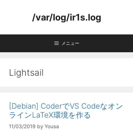
コ
ン
/var/log/ir1s.log
テ
ン
ツ
へ
メニュー
ス
キ
ッ
プ
Lightsail
[Debian] CoderでVS Codeなオン
ラインLaTeX環境を作る
11/03/2019
by
Yousa