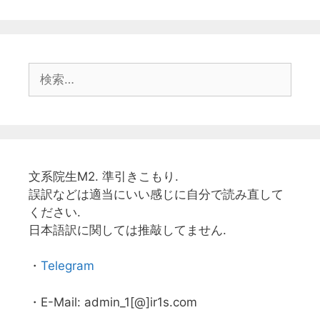
リ
ー
検
索:
文系院生M2. 準引きこもり.
誤訳などは適当にいい感じに自分で読み直して
ください.
日本語訳に関しては推敲してません.
・
Telegram
・E-Mail: admin_1[@]ir1s.com