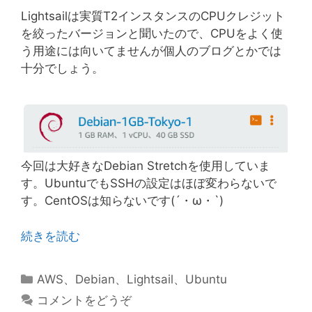
Lightsailは実質T2インスタンスのCPUクレジット
を絞ったバージョンと聞いたので、CPUをよく使
う用途には向いてませんが個人のブログとかでは
十分でしょう。
今回は大好きなDebian Stretchを使用していま
す。UbuntuでもSSHの設定はほぼ変わらないで
す。CentOSは知らないです(´・ω・`)
続きを読む
カ
AWS
、
Debian
、
Lightsail
、
Ubuntu
テ
コメントをどうぞ
ゴ