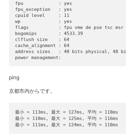
fpu             : yes
fpu_exception   : yes
cpuid level     : 11
wp              : yes
flags           : fpu vme de pse tsc msr pae
bogomips        : 4533.39
clflush size    : 64
cache_alignment : 64
address sizes   : 40 bits physical, 48 bits 
power management:
ping
京都市内からです。
最小 = 113ms, 最大 = 127ms, 平均 = 118ms
最小 = 110ms, 最大 = 125ms, 平均 = 116ms
最小 = 111ms, 最大 = 124ms, 平均 = 118ms