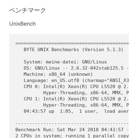
ベンチマーク
UnixBench
============================================
   BYTE UNIX Benchmarks (Version 5.1.3)
   System: meine-datei: GNU/Linux
   OS: GNU/Linux -- 2.6.32-042stab125.5 -- #
   Machine: x86_64 (unknown)
   Language: en_US.utf8 (charmap="ANSI_X3.4-
   CPU 0: Intel(R) Xeon(R) CPU L5520 @ 2.27G
          Hyper-Threading, x86-64, MMX, Phys
   CPU 1: Intel(R) Xeon(R) CPU L5520 @ 2.27G
          Hyper-Threading, x86-64, MMX, Phys
   04:43:57 up  1:05,  1 user,  load average
--------------------------------------------
Benchmark Run: Sat Mar 24 2018 04:43:57 - 05
2 CPUs in system; running 1 parallel copy of