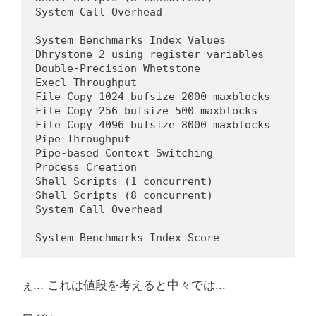
System Call Overhead                        
System Benchmarks Index Values              
Dhrystone 2 using register variables        
Double-Precision Whetstone                  
Execl Throughput                            
File Copy 1024 bufsize 2000 maxblocks       
File Copy 256 bufsize 500 maxblocks         
File Copy 4096 bufsize 8000 maxblocks       
Pipe Throughput                             
Pipe-based Context Switching                
Process Creation                            
Shell Scripts (1 concurrent)                
Shell Scripts (8 concurrent)                
System Call Overhead                        
                                            
System Benchmarks Index Score               
ぇ... これは値段を考えると中々では...