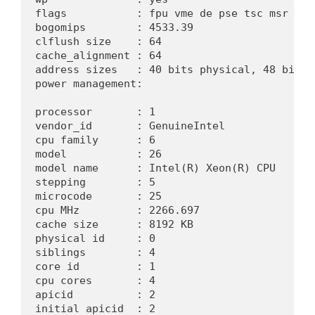
flags           : fpu vme de pse tsc msr pae
bogomips        : 4533.39
clflush size    : 64
cache_alignment : 64
address sizes   : 40 bits physical, 48 bits 
power management:
processor       : 1
vendor_id       : GenuineIntel
cpu family      : 6
model           : 26
model name      : Intel(R) Xeon(R) CPU      
stepping        : 5
microcode       : 25
cpu MHz         : 2266.697
cache size      : 8192 KB
physical id     : 0
siblings        : 4
core id         : 1
cpu cores       : 4
apicid          : 2
initial apicid  : 2