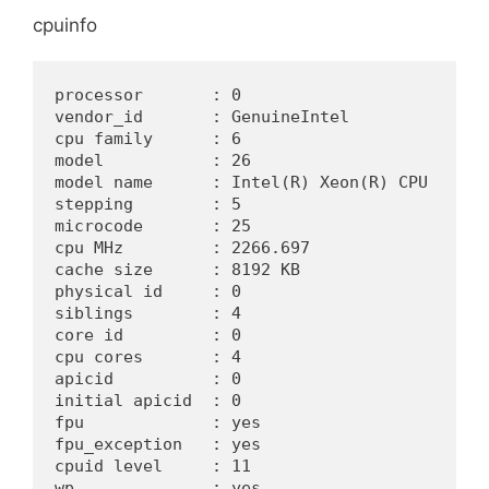
cpuinfo
processor       : 0
vendor_id       : GenuineIntel
cpu family      : 6
model           : 26
model name      : Intel(R) Xeon(R) CPU      
stepping        : 5
microcode       : 25
cpu MHz         : 2266.697
cache size      : 8192 KB
physical id     : 0
siblings        : 4
core id         : 0
cpu cores       : 4
apicid          : 0
initial apicid  : 0
fpu             : yes
fpu_exception   : yes
cpuid level     : 11
wp              : yes