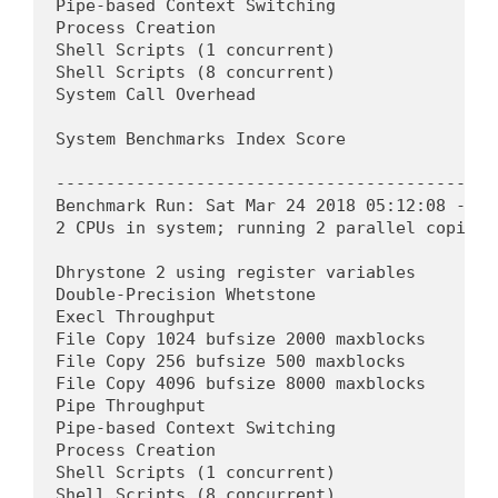
Pipe-based Context Switching                
Process Creation                            
Shell Scripts (1 concurrent)                
Shell Scripts (8 concurrent)                
System Call Overhead                        
                                            
System Benchmarks Index Score               
--------------------------------------------
Benchmark Run: Sat Mar 24 2018 05:12:08 - 05
2 CPUs in system; running 2 parallel copies 
Dhrystone 2 using register variables       4
Double-Precision Whetstone                  
Execl Throughput                            
File Copy 1024 bufsize 2000 maxblocks       
File Copy 256 bufsize 500 maxblocks         
File Copy 4096 bufsize 8000 maxblocks       
Pipe Throughput                             
Pipe-based Context Switching                
Process Creation                            
Shell Scripts (1 concurrent)                
Shell Scripts (8 concurrent)                