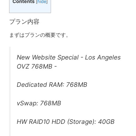
Contents
[
hide
]
プラン内容
まずはプランの概要です。
New Website Special - Los Angeles
OVZ 768MB -
Dedicated RAM: 768MB
vSwap: 768MB
HW RAID10 HDD (Storage): 40GB