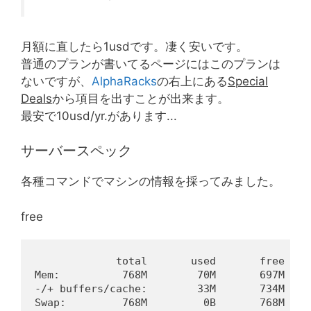
月額に直したら1usdです。凄く安いです。
普通のプランが書いてるページにはこのプランは
ないですが、
AlphaRacks
の右上にある
Special
Deals
から項目を出すことが出来ます。
最安で10usd/yr.があります...
サーバースペック
各種コマンドでマシンの情報を採ってみました。
free
             total       used       free    
Mem:          768M        70M       697M    
-/+ buffers/cache:        33M       734M
Swap:         768M         0B       768M