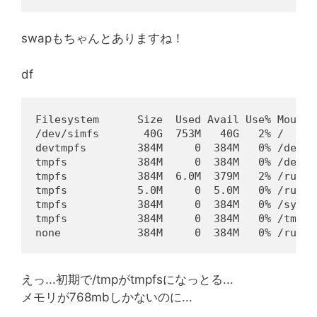
swapもちゃんとありますね！
df
Filesystem      Size  Used Avail Use% Mounte
/dev/simfs       40G  753M   40G   2% /
devtmpfs        384M     0  384M   0% /dev
tmpfs           384M     0  384M   0% /dev/s
tmpfs           384M  6.0M  379M   2% /run
tmpfs           5.0M     0  5.0M   0% /run/l
tmpfs           384M     0  384M   0% /sys/f
tmpfs           384M     0  384M   0% /tmp
none            384M     0  384M   0% /run/s
えっ...初期で/tmpがtmpfsになっとる...
メモリが768mbしかないのに...