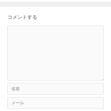
コメントする
コ
メ
ン
ト
名
前
メ
ー