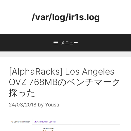
コ
ン
/var/log/ir1s.log
テ
ン
ツ
へ
メニュー
ス
キ
ッ
プ
[AlphaRacks] Los Angeles
OVZ 768MBのベンチマーク
採った
24/03/2018
by
Yousa