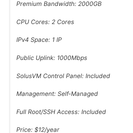
Premium Bandwidth: 2000GB
CPU Cores: 2 Cores
IPv4 Space: 1 IP
Public Uplink: 1000Mbps
SolusVM Control Panel: Included
Management: Self-Managed
Full Root/SSH Access: Included
Price: $12/year