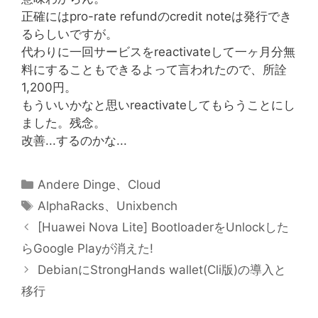
正確にはpro-rate refundのcredit noteは発行でき
るらしいですが。
代わりに一回サービスをreactivateして一ヶ月分無
料にすることもできるよって言われたので、所詮
1,200円。
もういいかなと思いreactivateしてもらうことにし
ました。残念。
改善...するのかな...
カ
Andere Dinge
、
Cloud
テ
タ
AlphaRacks
、
Unixbench
ゴ
グ
[Huawei Nova Lite] BootloaderをUnlockした
リ
らGoogle Playが消えた!
ー
DebianにStrongHands wallet(Cli版)の導入と
移行