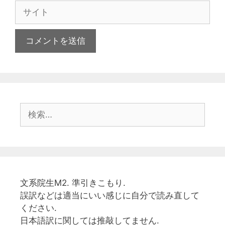
ル
サ
イ
ト
検
索:
文系院生M2. 準引きこもり.
誤訳などは適当にいい感じに自分で読み直して
ください.
日本語訳に関しては推敲してません.