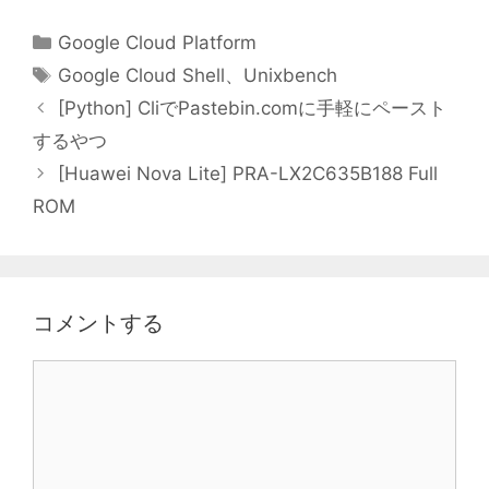
カ
Google Cloud Platform
テ
タ
Google Cloud Shell
、
Unixbench
ゴ
グ
[Python] CliでPastebin.comに手軽にペースト
リ
するやつ
ー
[Huawei Nova Lite] PRA-LX2C635B188 Full
ROM
コメントする
コ
メ
ン
ト