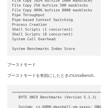
File Copy 1024 bufsize 2000 maxblocks       
File Copy 256 bufsize 500 maxblocks         
File Copy 4096 bufsize 8000 maxblocks       
Pipe Throughput                             
Pipe-based Context Switching                
Process Creation                            
Shell Scripts (1 concurrent)                
Shell Scripts (8 concurrent)                
System Call Overhead                        
                                            
System Benchmarks Index Score               
ブーストモード
ブーストモードを有効にしたときのUnixBench。
============================================
   BYTE UNIX Benchmarks (Version 5.1.3)

   System: cs-6000-devshell-vm-xxxxx: GNU/Lin