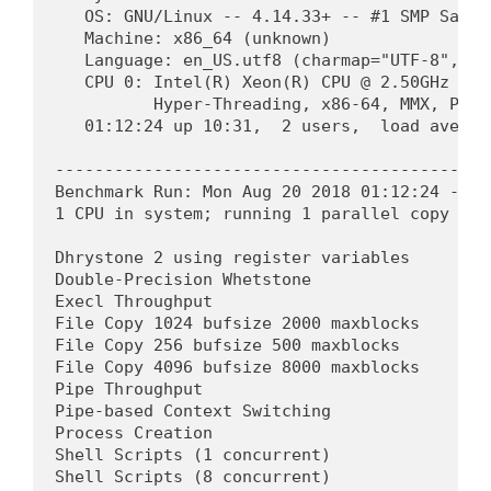
   OS: GNU/Linux -- 4.14.33+ -- #1 SMP Sat A
   Machine: x86_64 (unknown)

   Language: en_US.utf8 (charmap="UTF-8", co
   CPU 0: Intel(R) Xeon(R) CPU @ 2.50GHz (50
          Hyper-Threading, x86-64, MMX, Phys
   01:12:24 up 10:31,  2 users,  load averag
--------------------------------------------
Benchmark Run: Mon Aug 20 2018 01:12:24 - 01:
1 CPU in system; running 1 parallel copy of t
Dhrystone 2 using register variables       3
Double-Precision Whetstone                  
Execl Throughput                            
File Copy 1024 bufsize 2000 maxblocks       
File Copy 256 bufsize 500 maxblocks         
File Copy 4096 bufsize 8000 maxblocks       
Pipe Throughput                             
Pipe-based Context Switching                
Process Creation                            
Shell Scripts (1 concurrent)                
Shell Scripts (8 concurrent)                