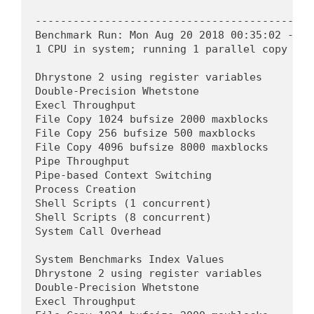
--------------------------------------------
Benchmark Run: Mon Aug 20 2018 00:35:02 - 01:
1 CPU in system; running 1 parallel copy of t
Dhrystone 2 using register variables       2
Double-Precision Whetstone                  
Execl Throughput                            
File Copy 1024 bufsize 2000 maxblocks       
File Copy 256 bufsize 500 maxblocks         
File Copy 4096 bufsize 8000 maxblocks       
Pipe Throughput                             
Pipe-based Context Switching                
Process Creation                            
Shell Scripts (1 concurrent)                
Shell Scripts (8 concurrent)                
System Call Overhead                        
System Benchmarks Index Values              
Dhrystone 2 using register variables        
Double-Precision Whetstone                  
Execl Throughput                            