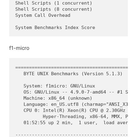
Shell Scripts (1 concurrent)                
Shell Scripts (8 concurrent)                
System Call Overhead                        
                                            
System Benchmarks Index Score               
f1-micro
============================================
   BYTE UNIX Benchmarks (Version 5.1.3)

   System: f1micro: GNU/Linux

   OS: GNU/Linux -- 4.9.0-7-amd64 -- #1 SMP 
   Machine: x86_64 (unknown)

   Language: en_US.utf8 (charmap="ANSI_X3.4-
   CPU 0: Intel(R) Xeon(R) CPU @ 2.30GHz (46
          Hyper-Threading, x86-64, MMX, Phys
   01:52:55 up 2 min,  1 user,  load average
--------------------------------------------