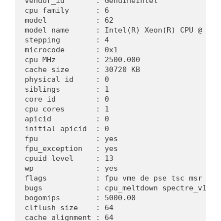
vendor_id       : GenuineIntel

cpu family      : 6

model           : 62

model name      : Intel(R) Xeon(R) CPU @ 2.50
stepping        : 4

microcode       : 0x1

cpu MHz         : 2500.000

cache size      : 30720 KB

physical id     : 0

siblings        : 1

core id         : 0

cpu cores       : 1

apicid          : 0

initial apicid  : 0

fpu             : yes

fpu_exception   : yes

cpuid level     : 13

wp              : yes

flags           : fpu vme de pse tsc msr pae
bugs            : cpu_meltdown spectre_v1 sp
bogomips        : 5000.00

clflush size    : 64

cache_alignment : 64
