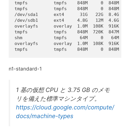
tmpfs          tmpfs    848M     0  848M   0%
tmpfs          tmpfs    848M     0  848M   0
/dev/sda1      ext4      31G   22G  8.4G  73%
/dev/sdb1      ext4     4.8G   12M  4.6G   1%
overlayfs      overlay  1.0M  108K  916K  11
tmpfs          tmpfs    848M  720K  847M   1
shm            tmpfs     64M     0   64M   0%
overlayfs      overlay  1.0M  108K  916K  11
tmpfs          tmpfs    848M     0  848M   0
n1-standard-1
1 基の仮想 CPU と 3.75 GB のメモ
リを備えた標準マシンタイプ。
https://cloud.google.com/compute/
docs/machine-types