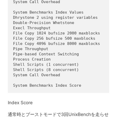
System Call Overhead                        
System Benchmarks Index Values              
Dhrystone 2 using register variables        
Double-Precision Whetstone                  
Execl Throughput                            
File Copy 1024 bufsize 2000 maxblocks       
File Copy 256 bufsize 500 maxblocks         
File Copy 4096 bufsize 8000 maxblocks       
Pipe Throughput                             
Pipe-based Context Switching                
Process Creation                            
Shell Scripts (1 concurrent)                
Shell Scripts (8 concurrent)                
System Call Overhead                        
                                            
System Benchmarks Index Score               
Index Score
通常時とブーストモードで3回UnixBenchを走らせ