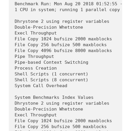
Benchmark Run: Mon Aug 20 2018 01:52:55 - 02:
1 CPU in system; running 1 parallel copy of t
Dhrystone 2 using register variables       1
Double-Precision Whetstone                  
Execl Throughput                            
File Copy 1024 bufsize 2000 maxblocks       
File Copy 256 bufsize 500 maxblocks         
File Copy 4096 bufsize 8000 maxblocks       
Pipe Throughput                             
Pipe-based Context Switching                
Process Creation                            
Shell Scripts (1 concurrent)                
Shell Scripts (8 concurrent)                
System Call Overhead                        
System Benchmarks Index Values              
Dhrystone 2 using register variables        
Double-Precision Whetstone                  
Execl Throughput                            
File Copy 1024 bufsize 2000 maxblocks       
File Copy 256 bufsize 500 maxblocks         