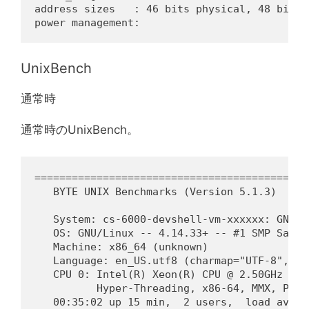
address sizes   : 46 bits physical, 48 bits v
UnixBench
通常時
通常時のUnixBench。
============================================
   BYTE UNIX Benchmarks (Version 5.1.3)

   System: cs-6000-devshell-vm-xxxxxx: GNU/Li
   OS: GNU/Linux -- 4.14.33+ -- #1 SMP Sat A
   Machine: x86_64 (unknown)

   Language: en_US.utf8 (charmap="UTF-8", co
   CPU 0: Intel(R) Xeon(R) CPU @ 2.50GHz (50
          Hyper-Threading, x86-64, MMX, Phys
   00:35:02 up 15 min,  2 users,  load avera