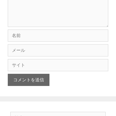
名
前
メ
ー
ル
サ
イ
ト
検