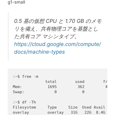
g1-small
0.5 基の仮想 CPU と 1.70 GB のメモ
リを備え、共有物理コアを基盤とし
た共有コア マシンタイプ。
https://cloud.google.com/compute/
docs/machine-types
:~$ free -m

              total        used        free 
Mem:           1695         362         463 
Swap:             0           0           0

:~$ df -Th

Filesystem     Type     Size  Used Avail Use%
overlay        overlay   31G   22G  8.4G  73%