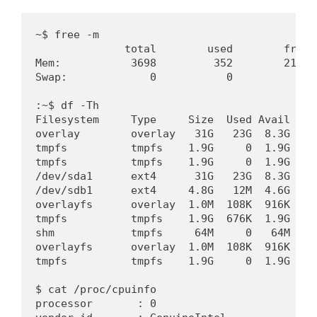
~$ free -m

              total        used        free 
Mem:           3698         352        2171 
Swap:             0           0           0

:~$ df -Th

Filesystem     Type     Size  Used Avail Use%
overlay        overlay   31G   23G  8.3G  73%
tmpfs          tmpfs    1.9G     0  1.9G   0%
tmpfs          tmpfs    1.9G     0  1.9G   0
/dev/sda1      ext4      31G   23G  8.3G  73%
/dev/sdb1      ext4     4.8G   12M  4.6G   1%
overlayfs      overlay  1.0M  108K  916K  11
tmpfs          tmpfs    1.9G  676K  1.9G   1
shm            tmpfs     64M     0   64M   0%
overlayfs      overlay  1.0M  108K  916K  11
tmpfs          tmpfs    1.9G     0  1.9G   0
$ cat /proc/cpuinfo

processor       : 0
