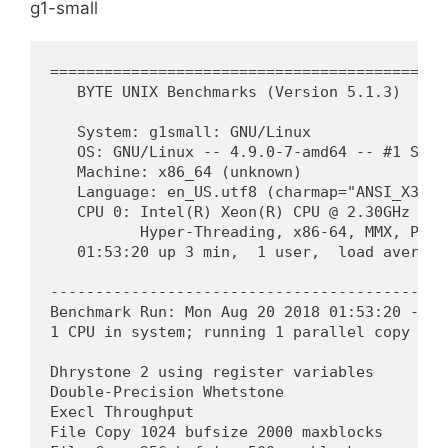
g1-small
============================================
   BYTE UNIX Benchmarks (Version 5.1.3)

   System: g1small: GNU/Linux

   OS: GNU/Linux -- 4.9.0-7-amd64 -- #1 SMP 
   Machine: x86_64 (unknown)

   Language: en_US.utf8 (charmap="ANSI_X3.4-
   CPU 0: Intel(R) Xeon(R) CPU @ 2.30GHz (46
          Hyper-Threading, x86-64, MMX, Phys
   01:53:20 up 3 min,  1 user,  load average
--------------------------------------------
Benchmark Run: Mon Aug 20 2018 01:53:20 - 02:
1 CPU in system; running 1 parallel copy of t
Dhrystone 2 using register variables       3
Double-Precision Whetstone                  
Execl Throughput                            
File Copy 1024 bufsize 2000 maxblocks       