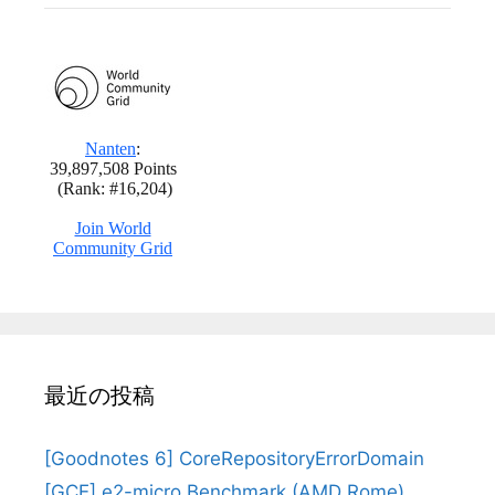
最近の投稿
[Goodnotes 6] CoreRepositoryErrorDomain
[GCE] e2-micro Benchmark (AMD Rome)