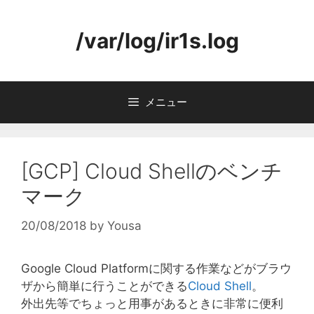
コ
ン
/var/log/ir1s.log
テ
ン
ツ
へ
メニュー
ス
キ
ッ
プ
[GCP] Cloud Shellのベンチ
マーク
20/08/2018
by
Yousa
Google Cloud Platformに関する作業などがブラウ
ザから簡単に行うことができる
Cloud Shell
。
外出先等でちょっと用事があるときに非常に便利