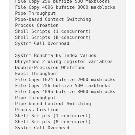
File Copy 256 bufsize 500 maxblocks         
File Copy 4096 bufsize 8000 maxblocks       
Pipe Throughput                             
Pipe-based Context Switching                
Process Creation                            
Shell Scripts (1 concurrent)                
Shell Scripts (8 concurrent)                
System Call Overhead                        
System Benchmarks Index Values              
Dhrystone 2 using register variables        
Double-Precision Whetstone                  
Execl Throughput                            
File Copy 1024 bufsize 2000 maxblocks       
File Copy 256 bufsize 500 maxblocks         
File Copy 4096 bufsize 8000 maxblocks       
Pipe Throughput                             
Pipe-based Context Switching                
Process Creation                            
Shell Scripts (1 concurrent)                
Shell Scripts (8 concurrent)                
System Call Overhead                        
                                            