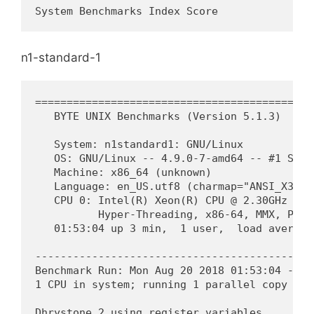
System Benchmarks Index Score               
n1-standard-1
============================================
   BYTE UNIX Benchmarks (Version 5.1.3)

   System: n1standard1: GNU/Linux

   OS: GNU/Linux -- 4.9.0-7-amd64 -- #1 SMP 
   Machine: x86_64 (unknown)

   Language: en_US.utf8 (charmap="ANSI_X3.4-
   CPU 0: Intel(R) Xeon(R) CPU @ 2.30GHz (46
          Hyper-Threading, x86-64, MMX, Phys
   01:53:04 up 3 min,  1 user,  load average
--------------------------------------------
Benchmark Run: Mon Aug 20 2018 01:53:04 - 02:
1 CPU in system; running 1 parallel copy of t
Dhrystone 2 using register variables       3